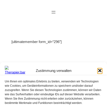
Zum
Inhalt
springen
[ultimatemember form_id=“296″]
Zustimmung verwalten
Allgemeine
Um Ihnen ein optimales Erlebnis zu bieten, verwenden wir Technologien
Geschäftsbedingungen
wie Cookies, um Geräteinformationen zu speichern und/oder darauf
Impressum
zuzugreifen. Wenn Sie diesen Technologien zustimmen, können wir Daten
Datenschutzerklärung
wie das Surfverhalten oder eindeutige IDs auf dieser Website verarbeiten.
Cookie-Richlinie
Wenn Sie Ihre Zustimmung nicht erteilen oder zurückziehen, können
bestimmte Merkmale und Funktionen beeinträchtigt werden.
Termin-Buchung