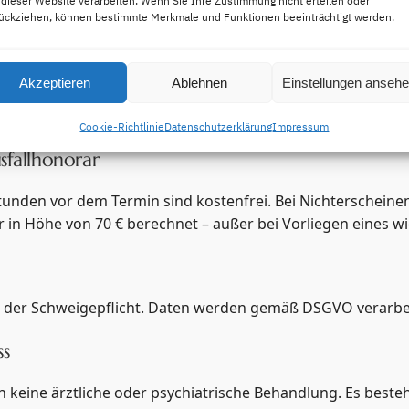
 dieser Website verarbeiten. Wenn Sie Ihre Zustimmung nicht erteilen oder
ückziehen, können bestimmte Merkmale und Funktionen beeinträchtigt werden.
rte:
über die Krankenkasse
direkte Abrechnung mit Patient:in
:
private Rechnung, ggf. zzgl. Umsatzsteuer
Akzeptieren
Ablehnen
Einstellungen anseh
sung, Rechnung oder PayPal.
Cookie-Richtlinie
Datenschutzerklärung
Impressum
sfallhonorar
tunden vor dem Termin sind kostenfrei. Bei Nichterscheine
r in Höhe von 70 € berechnet – außer bei Vorliegen eines w
en der Schweigepflicht. Daten werden gemäß DSGVO verarbei
ss
n keine ärztliche oder psychiatrische Behandlung. Es beste