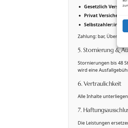
auf
zur
Gesetzlich Versiche
Privat Versicherte:
Selbstzahler:innen
Zahlung: bar, Überwei
5. Stornierung & Au
Stornierungen bis 48 S
wird eine Ausfallgebüh
6. Vertraulichkeit
Alle Inhalte unterlieg
7. Haftungsausschlu
Die Leistungen ersetze