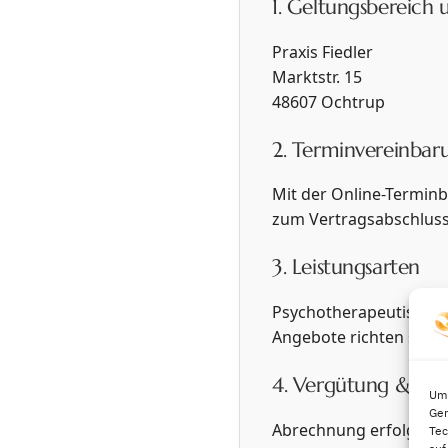
1. Geltungsbereich 
Praxis Fiedler
Marktstr. 15
48607 Ochtrup
2. Terminvereinbar
Mit der Online-Termin
zum Vertragsabschluss
3. Leistungsarten
Psychotherapeutische 
Angebote richten sich a
4. Vergütung & Zah
Um 
Ger
Abrechnung erfolgt gem
Tec