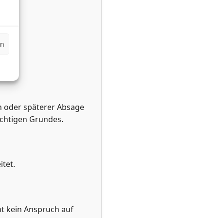
en
n oder späterer Absage
ichtigen Grundes.
tet.
ht kein Anspruch auf