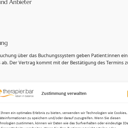
und Anbieter
ung
buchung über das Buchungssystem geben Patient:innen ein
 ab. Der Vertrag kommt mit der Bestätigung des Termins z
Leistungen (Verhaltenstherapie), Coaching und psychologi
Zustimmung verwalten
n gesetzlich Versicherte, Privatversicherte und Selbstzahle
lungsarten
Ihnen ein optimales Erlebnis zu bieten, verwenden wir Technologien wie Cookies,
äteinformationen zu speichern und/oder darauf zuzugreifen. Wenn Sie diesen
äß Preisliste je nach Versicherungsstatus:
hnologien zustimmen, können wir Daten wie das Surfverhalten oder eindeutige ID