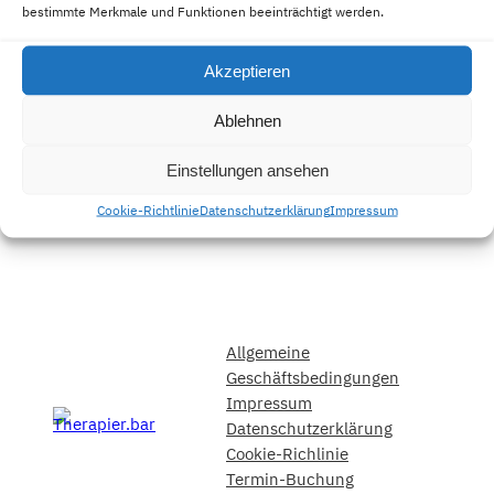
bestimmte Merkmale und Funktionen beeinträchtigt werden.
Unser erfahrenes Team von
Therapeuten in Berlin ist
bereit, Ihnen Unterstützung
Akzeptieren
in Ihrer psychischen
Gesundheit zu bieten.
Ablehnen
Einstellungen ansehen
Cookie-Richtlinie
Datenschutzerklärung
Impressum
Allgemeine
Geschäftsbedingungen
Impressum
Datenschutzerklärung
Cookie-Richlinie
Termin-Buchung